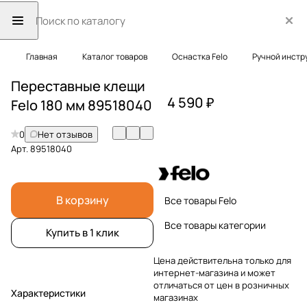
Главная
Каталог товаров
Оснастка Felo
Ручной инстр
Переставные клещи
4 590 ₽
Felo 180 мм 89518040
0
Нет отзывов
Арт.
89518040
В корзину
Все товары Felo
Все товары категории
Купить в 1 клик
Цена действительна только для
интернет-магазина и может
отличаться от цен в розничных
Характеристики
магазинах