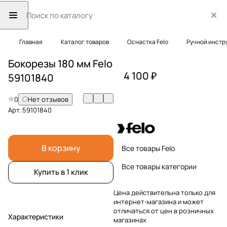
Главная
Каталог товаров
Оснастка Felo
Ручной инстр
Бокорезы 180 мм Felo
4 100 ₽
59101840
0
Нет отзывов
Арт.
59101840
В корзину
Все товары Felo
Все товары категории
Купить в 1 клик
Цена действительна только для
интернет-магазина и может
отличаться от цен в розничных
Характеристики
магазинах