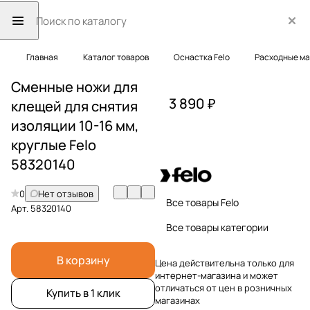
Главная
Каталог товаров
Оснастка Felo
Расходные ма
Сменные ножи для
3 890 ₽
клещей для снятия
изоляции 10-16 мм,
круглые Felo
58320140
0
Нет отзывов
Все товары Felo
Арт.
58320140
Все товары категории
В корзину
Цена действительна только для
интернет-магазина и может
отличаться от цен в розничных
Купить в 1 клик
магазинах