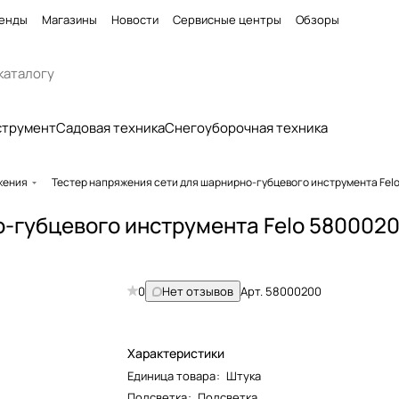
енды
Магазины
Новости
Сервисные центры
Обзоры
струмент
Садовая техника
Снегоуборочная техника
жения
Тестер напряжения сети для шарнирно-губцевого инструмента Fel
о-губцевого инструмента Felo 580002
0
Нет отзывов
Арт.
58000200
Характеристики
Единица товара
:
Штука
Подсветка
:
Подсветка