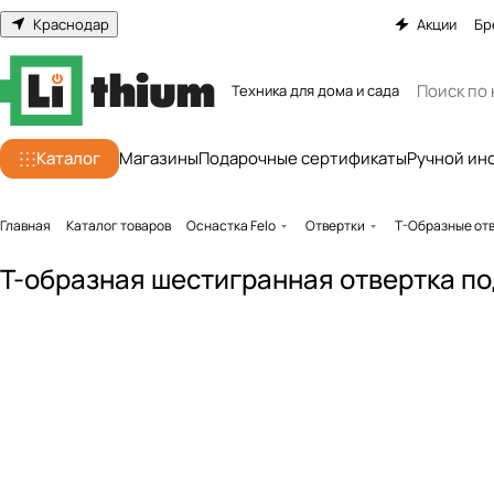
Краснодар
Акции
Бр
Техника для дома и сада
Каталог
Магазины
Подарочные сертификаты
Ручной ин
Главная
Каталог товаров
Оснастка Felo
Отвертки
Т-Образные от
Т-образная шестигранная отвертка по