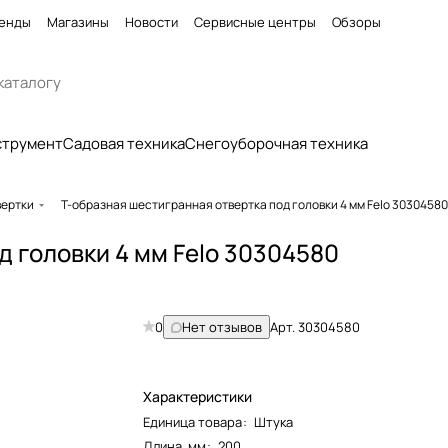
енды
Магазины
Новости
Сервисные центры
Обзоры
струмент
Садовая техника
Снегоуборочная техника
вертки
Т-образная шестигранная отвертка под головки 4 мм Felo 30304580
д головки 4 мм Felo 30304580
0
Нет отзывов
Арт.
30304580
Характеристики
Единица товара
:
Штука
Длина, мм
:
200