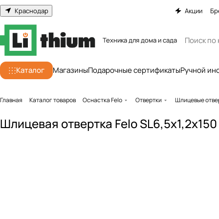
Краснодар
Акции
Бр
Техника для дома и сада
Каталог
Магазины
Подарочные сертификаты
Ручной ин
Главная
Каталог товаров
Оснастка Felo
Отвертки
Шлицевые отве
Шлицевая отвертка Felo SL6,5x1,2x15