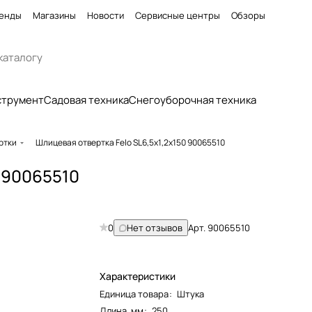
енды
Магазины
Новости
Сервисные центры
Обзоры
струмент
Садовая техника
Снегоуборочная техника
ртки
Шлицевая отвертка Felo SL6,5x1,2x150 90065510
0 90065510
0
Нет отзывов
Арт.
90065510
Характеристики
Единица товара
:
Штука
Длина, мм
:
250