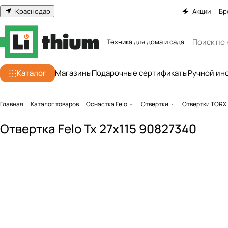
Краснодар
Акции
Бр
Техника для дома и сада
Каталог
Магазины
Подарочные сертификаты
Ручной ин
Главная
Каталог товаров
Оснастка Felo
Отвертки
Отвертки TORX
Отвертка Felo Tx 27x115 90827340