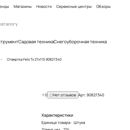
енды
Магазины
Новости
Сервисные центры
Обзоры
струмент
Садовая техника
Снегоуборочная техника
Отвертка Felo Tx 27x115 90827340
0
Нет отзывов
Арт.
90827340
Характеристики
Единица товара
:
Штука
Длина, мм
:
224