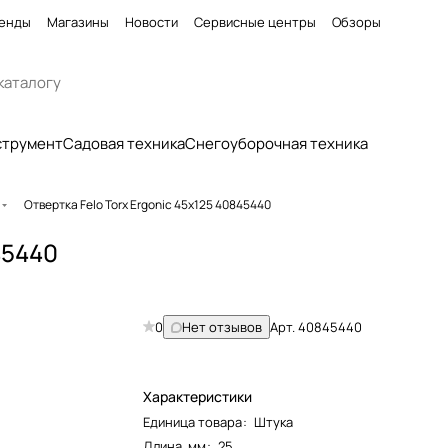
енды
Магазины
Новости
Сервисные центры
Обзоры
струмент
Садовая техника
Снегоуборочная техника
Отвертка Felo Torx Ergonic 45x125 40845440
45440
0
Нет отзывов
Арт.
40845440
Характеристики
Единица товара
:
Штука
Длина, мм
:
25