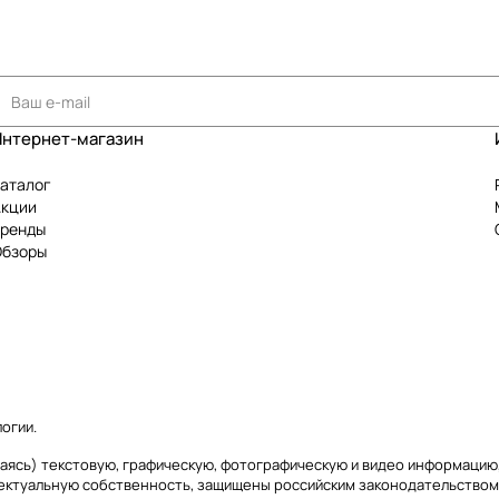
Интернет-магазин
аталог
Акции
Бренды
Обзоры
логии
.
ичиваясь) текстовую, графическую, фотографическую и видео информаци
лектуальную собственность, защищены российским законодательством