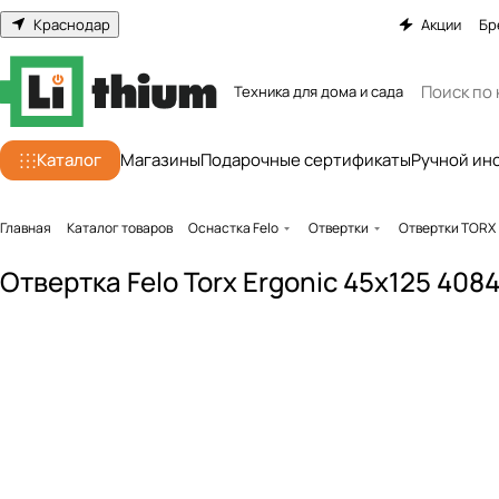
Краснодар
Акции
Бр
Техника для дома и сада
Каталог
Магазины
Подарочные сертификаты
Ручной ин
Главная
Каталог товаров
Оснастка Felo
Отвертки
Отвертки TORX
Отвертка Felo Torx Ergonic 45x125 408