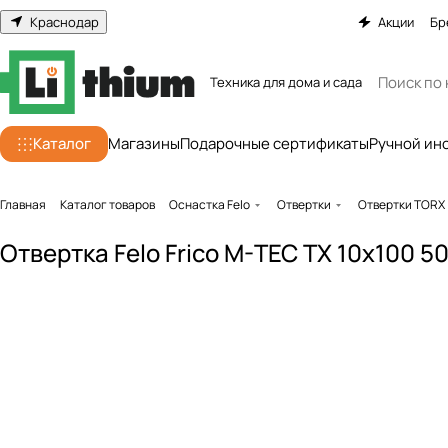
Краснодар
Акции
Бр
Техника для дома и сада
Каталог
Магазины
Подарочные сертификаты
Ручной ин
Главная
Каталог товаров
Оснастка Felo
Отвертки
Отвертки TORX
Отвертка Felo Frico M-TEC TX 10x100 5