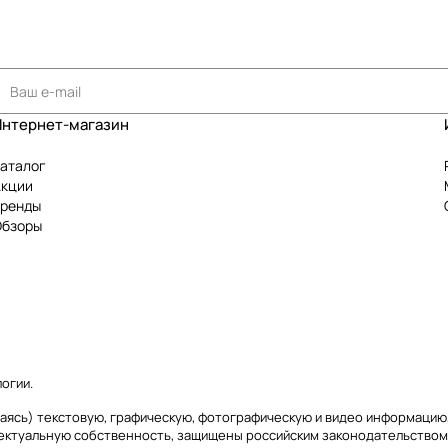
Интернет-магазин
аталог
Акции
Бренды
Обзоры
логии
.
ичиваясь) текстовую, графическую, фотографическую и видео информаци
лектуальную собственность, защищены российским законодательством