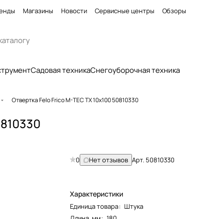
енды
Магазины
Новости
Сервисные центры
Обзоры
струмент
Садовая техника
Снегоуборочная техника
Отвертка Felo Frico M-TEC TX 10x100 50810330
0810330
0
Нет отзывов
Арт.
50810330
Характеристики
Единица товара
:
Штука
Длина, мм
:
180