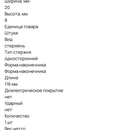
Ширина, мм
20
Высота, мм
8
Единица товара
Штука
Вид
стержень
Тип стержня
односторонний
Форма наконечника
Форма наконечника
Длина
116 мм
Диэлектрическое покрытие
нет
Ударный
нет
Количество
1 шт
Вес нетто