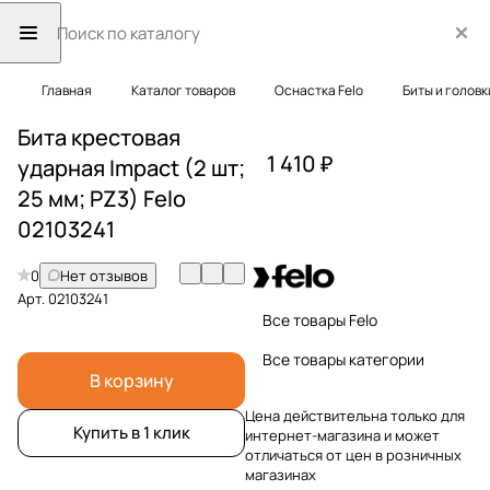
Главная
Каталог товаров
Оснастка Felo
Биты и головк
Бита крестовая
1 410 ₽
ударная Impact (2 шт;
25 мм; PZ3) Felo
02103241
0
Нет отзывов
Арт.
02103241
Все товары Felo
Все товары категории
В корзину
Цена действительна только для
Купить в 1 клик
интернет-магазина и может
отличаться от цен в розничных
магазинах