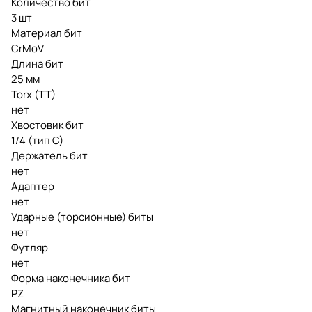
Количество бит
3 шт
Материал бит
CrMoV
Длина бит
25 мм
Torx (TT)
нет
Хвостовик бит
1/4 (тип С)
Держатель бит
нет
Адаптер
нет
Ударные (торсионные) биты
нет
Футляр
нет
Форма наконечника бит
PZ
Магнитный наконечник биты