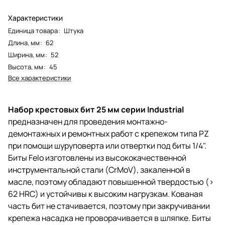
Характеристики
Единица товара
:
Штука
Длина, мм
:
62
Ширина, мм
:
52
Высота, мм
:
45
Все характеристики
Набор крестовых бит 25 мм серии Industrial
предназначен для проведения монтажно-
демонтажных и ремонтных работ с крепежом типа PZ
при помощи шуруповерта или отвертки под биты 1/4".
Биты Felo изготовлены из высококачественной
инструментальной стали (CrMoV), закаленной в
масле, поэтому обладают повышенной твердостью (>
62 HRC) и устойчивы к высоким нагрузкам. Кованая
часть бит не стачивается, поэтому при закручивании
крепежа насадка не проворачивается в шляпке. Биты