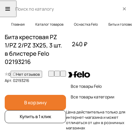
Главная
Каталог товаров
Оснастка Felo
Биты и головк
Бита крестовая PZ
240 ₽
1/PZ 2/PZ 3X25, 3 шт.
в блистере Felo
02193216
0
Нет отзывов
Арт.
02193216
Все товары Felo
Все товары категории
В корзину
Цена действительна только для
Купить в 1 клик
интернет-магазина и может
отличаться от цен в розничных
магазинах