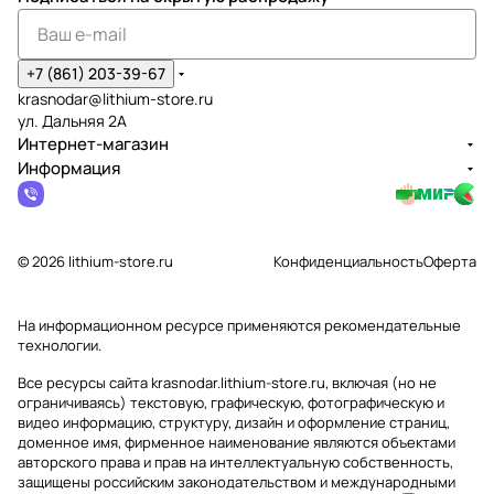
GHP20
230V и
00,
GHP20
GHP200
DP 60V
и 60V
00,
00
60V
GHP200
00,
0,
GPWG
230V
0 230V
GPWG8
GPWG8II
8II
+7 (861) 203-39-67
II
230V
230V
krasnodar@lithium-store.ru
ул. Дальняя 2А
Интернет-магазин
Информация
© 2026 lithium-store.ru
Конфиденциальность
Оферта
На информационном ресурсе применяются
рекомендательные
технологии
.
Все ресурсы сайта krasnodar.lithium-store.ru, включая (но не
ограничиваясь) текстовую, графическую, фотографическую и
видео информацию, структуру, дизайн и оформление страниц,
доменное имя, фирменное наименование являются объектами
авторского права и прав на интеллектуальную собственность,
защищены российским законодательством и международными