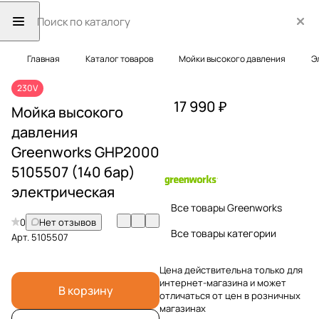
Главная
Каталог товаров
Мойки высокого давления
Э
230V
17 990 ₽
Мойка высокого
давления
Greenworks GHP2000
5105507 (140 бар)
электрическая
Все товары Greenworks
0
Нет отзывов
Все товары категории
Арт.
5105507
Цена действительна только для
интернет-магазина и может
В корзину
отличаться от цен в розничных
магазинах