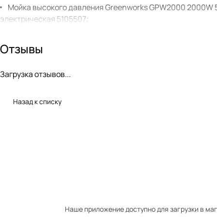
Мойка высокого давления Greenworks GPW2000 2000W 5
электрическая 5105507;
Мойка высокого давления Greenworks GPWG4II 1800W 510
электрическая
Отзывы
Загрузка отзывов...
Назад к списку
Наше приложение доступно для загрузки в мага