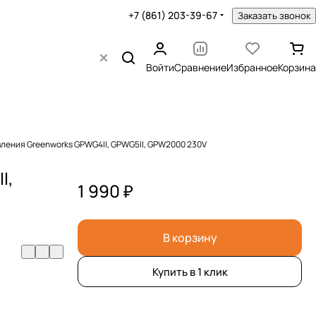
+7 (861) 203-39-67
Заказать звонок
Войти
Сравнение
Избранное
Корзина
авления Greenworks GPWG4II, GPWG5II, GPW2000 230V
I,
1 990 ₽
В корзину
Купить в 1 клик