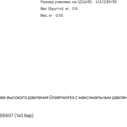
Размер упаковки, см (Д/Ш/В)
:
41,5/2,85/39
Вес (брутто), кг
:
0.6
Вес, кг
:
0.55
оек высокого давления Greenworks с максимальным давление
06607 (140 бар)