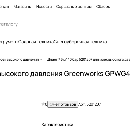
енды
Магазины
Новости
Сервисные центры
Обзоры
струмент
Садовая техника
Снегоуборочная техника
моек высокого давления
Шланг 7,6 м 140 бар 5201207 для моек высокого д
 высокого давления Greenworks GPWG4I
0
Нет отзывов
Арт.
5201207
Характеристики