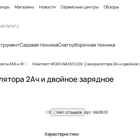
енды
Магазины
Новости
Сервисные центры
Обзоры
струмент
Садовая техника
Снегоуборочная техника
екты АКБ и ЗУ
Комплект WORX WA3610 20V: 2 аккумулятора 2Ач и двойное 
лятора 2Ач и двойное зарядное
0
Нет отзывов
Арт.
WA3610
Характеристики