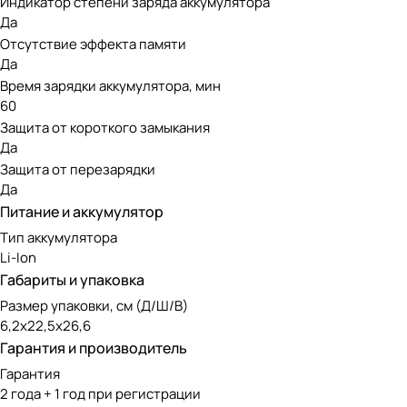
Индикатор степени заряда аккумулятора
Да
Время зарядки аккумуляторов WORX:
Отсутствие эффекта памяти
Да
Время зарядки 1х2 А.ч Батарея: около 60 минут
Время зарядки аккумулятора, мин
Время зарядки 2х2 А.ч Батарея: около 120 минут
60
Время зарядки 1х4 А.ч Батарея: около 120 минут
Защита от короткого замыкания
Да
Время зарядки 2х4 А.ч Батарея: около 240 минут
Защита от перезарядки
Да
Универсальные аккумуляторы PowerS
Питание и аккумулятор
Тип аккумулятора
Техника WORX работает от универсальных литий-ионных ак
Li-Ion
всей аккумуляторной техникой WORX PowerShare: с линейка
Габариты и упаковка
Для питания техники 20V нужна 1 батарея PowerShare 20
Размер упаковки, см (Д/Ш/В)
6,2х22,5х26,6
Для 40V — 2 батареи PowerShare 20V.
Гарантия и производитель
Для 80V — 4 батареи PowerShare 20V.
Гарантия
2 года + 1 год при регистрации