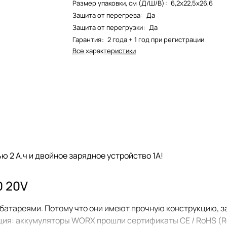
Размер упаковки, см (Д/Ш/В)
:
6,2х22,5х26,6
Защита от перегрева
:
Да
Защита от перегрузки
:
Да
Гарантия
:
2 года + 1 год при регистрации
Все характеристики
ю 2 А.ч и двойное зарядное устройство 1А!
0 20V
тареями. Потому что они имеют прочную конструкцию, за
ция: аккумуляторы WORX прошли сертификаты CE / RoHS (Res