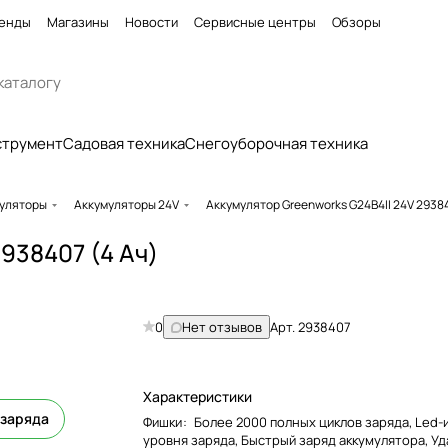
енды
Магазины
Новости
Сервисные центры
Обзоры
струмент
Садовая техника
Снегоуборочная техника
уляторы
Аккумуляторы 24V
Аккумулятор Greenworks G24B4II 24V 29384
938407 (4 Ач)
0
Нет отзывов
Арт.
2938407
Характеристики
 заряда
Фишки
:
Более 2000 полных циклов заряда, Led-
уровня заряда, Быстрый заряд аккумулятора, У