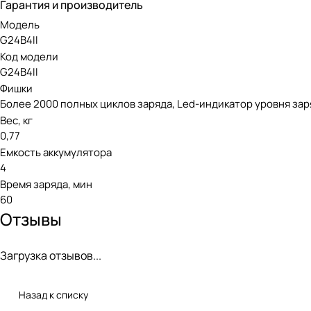
Гарантия и производитель
которой представлены инструменты для любых бытовых ра
Модель
G24B4II
Код модели
G24B4II
Фишки
Более 2000 полных циклов заряда, Led-индикатор уровня зар
Вес, кг
0,77
Емкость аккумулятора
4
Время заряда, мин
60
Отзывы
Загрузка отзывов...
Назад к списку