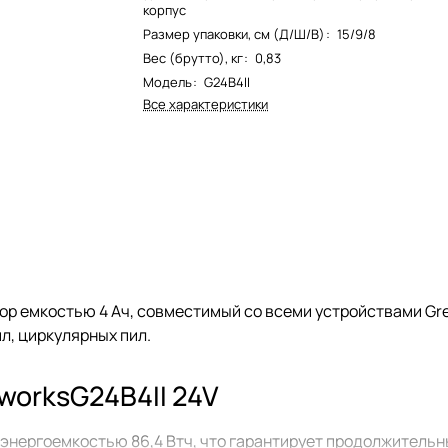
корпус
Размер упаковки, см (Д/Ш/В)
:
15/9/8
Вес (брутто), кг
:
0,83
Модель
:
G24B4II
Все характеристики
ор емкостью 4 Ач, совместимый со всеми устройствами Gr
л, циркулярных пил.
worksG24B4II 24V
 энергоемкостью 86,4 Втч, что гарантирует продолжительн