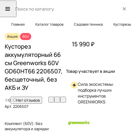
Главная
Каталог товаров
Садовая техника
Кусторезы
Акция
60V
15 990 ₽
Кусторез
аккумуляторный 66
см Greenworks 60V
GD60HT66 2206507,
Товар участвует в акции
бесщеточный, без
Сила экосистемы:
АКБ и ЗУ
подборка лучших
инструментов
0
Нет отзывов
GREENWORKS
Арт.
2206507
Комплект (60V):
Без
аккумулятора и зарядки