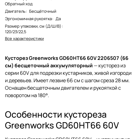
Обратный ход
Двигатель
:
Бесщёточный
Эргономичная рукоятка
:
Да
Размер упаковки, см (Д/Ш/В)
:
120/23/22,5
Все характеристики
Кусторез Greenworks GD60HT66 60V 2206507 (66
см) бесщеточный аккумуляторный
— кусторез из
серии 60V для подрезки кустарников, живой изгороди
и деревьев. Имеет лезвие 66 см с шагом среза 28 мм.
Оснащен бесщеточным двигателем и рукояткой с
поворотом на 180°.
Особенности кустореза
Greenworks GD60HT66 60V