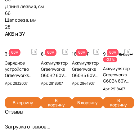
Длина лезвия, см
66
Шаг среза, мм
28
АКБ и ЗУ
60V
60V
60V
60V
3 990 ₽
8 490 ₽
16 990 ₽
9 990 ₽
12 990 ₽
-23%
Зарядное
Аккумулятор
Аккумулятор
Аккумулятор
устройство
Greenworks
Greenworks
Greenworks
Greenworks
G60B2 60V
G60B5 60V
G60B4 60V
G60UC 60V
2918307 (2 Ач)
2944907 (5
Арт.
2932007
Арт.
2918307
Арт.
2944907
2918407 (4 Ач)
2932007 (2 А)
Ач)
Арт.
2918407
В
В
В корзину
В корзину
корзину
корзину
Отзывы
Загрузка отзывов...