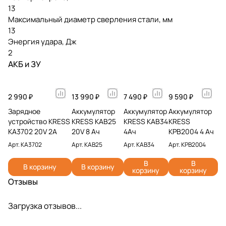
13
Максимальный диаметр сверления стали, мм
13
Энергия удара, Дж
2
АКБ и ЗУ
2 990 ₽
13 990 ₽
7 490 ₽
9 590 ₽
Зарядное
Аккумулятор
Аккумулятор
Аккумулятор
устройство KRESS
KRESS KAB25
KRESS KAB34
KRESS
KA3702 20V 2A
20V 8 Ач
4Ач
KPB2004 4 Ач
Арт.
KA3702
Арт.
KAB25
Арт.
KAB34
Арт.
KPB2004
В
В
В корзину
В корзину
корзину
корзину
Отзывы
Загрузка отзывов...