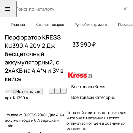
Главная
Каталог товаров
Ручной инструмент
Перфор
Перфоратор KRESS
33 990 ₽
KU390.4 20V 2 Дж
бесщеточный
аккумуляторный, с
2хАКБ на 4 А*ч и ЗУ в
кейсе
Все товары Kress
0
Нет отзывов
Все товары категории
Арт.
KU390.4
Цена действительна только для
Комплект (KRESS 20V):
Два 4 Ач
интернет-магазина и может
аккумулятора и 6 А зарядка и
отличаться от цен в розничных
кейс
магазинах