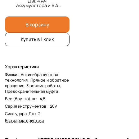
Два 4 Ач
аккумулятора и 6 А
зарядка и кейс
В корзину
Купить в 1 клик
Характеристики
Фишки
:
Антивибрационная
технология , Прямое и обратное
вращение, 3 режима работы,
Предохранительная муфта
Вес (брутто), кг
:
4,5
Серия инструментов
:
20V
Сила удара, Дж
:
2
Все характеристики