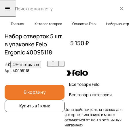
Главная
Каталог товаров
Оснастка Felo
Наборы инст
Набор отверток 5 шт.
5 150 ₽
в упаковке Felo
Ergonic 40095118
0
Нет отзывов
Арт.
40095118
Все товары Felo
В корзину
Все товары категории
Купить в 1 клик
Цена действительна только для
интернет-магазина и может
отличаться от цен в розничных
магазинах