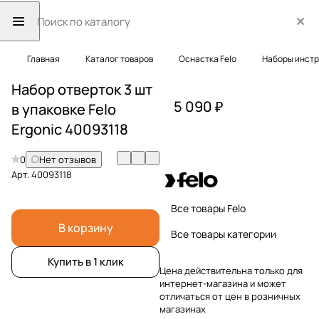
Главная
Каталог товаров
Оснастка Felo
Наборы инст
Набор отверток 3 шт
5 090 ₽
в упаковке Felo
Ergonic 40093118
0
Нет отзывов
Арт.
40093118
Все товары Felo
В корзину
Все товары категории
Купить в 1 клик
Цена действительна только для
интернет-магазина и может
отличаться от цен в розничных
магазинах